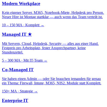
Modern Workplace
Kein eigener Server. M365, Notebook-Miete, Helpdesk pro Person.
Neuer Hire ist Montag startklar — auch wenn das Team verteilt ist.
10 – 150 MA · Komplett
→
Managed IT
★
Mit Servern, Cloud, Helpdesk, Security — alles aus einer Hand.
Festpreis pro Arbeitsplatz, fester Ansprechpartner, keine
Stundenzettel.
5 – 300 MA · Mit IT-Team
→
Co-Managed IT
Sie haben einen Admin — oder Sie brauchen jemanden für genau
ein Thema: Firewall, Intune, M365, NIS2. Module statt Komplett.
150+ MA · Strategie
→
Enterprise IT