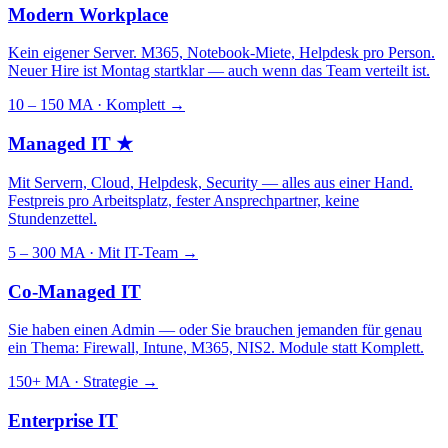
Modern Workplace
Kein eigener Server. M365, Notebook-Miete, Helpdesk pro Person.
Neuer Hire ist Montag startklar — auch wenn das Team verteilt ist.
10 – 150 MA · Komplett
→
Managed IT
★
Mit Servern, Cloud, Helpdesk, Security — alles aus einer Hand.
Festpreis pro Arbeitsplatz, fester Ansprechpartner, keine
Stundenzettel.
5 – 300 MA · Mit IT-Team
→
Co-Managed IT
Sie haben einen Admin — oder Sie brauchen jemanden für genau
ein Thema: Firewall, Intune, M365, NIS2. Module statt Komplett.
150+ MA · Strategie
→
Enterprise IT