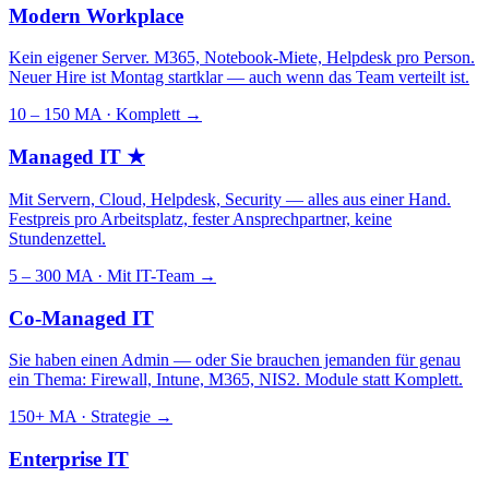
Modern Workplace
Kein eigener Server. M365, Notebook-Miete, Helpdesk pro Person.
Neuer Hire ist Montag startklar — auch wenn das Team verteilt ist.
10 – 150 MA · Komplett
→
Managed IT
★
Mit Servern, Cloud, Helpdesk, Security — alles aus einer Hand.
Festpreis pro Arbeitsplatz, fester Ansprechpartner, keine
Stundenzettel.
5 – 300 MA · Mit IT-Team
→
Co-Managed IT
Sie haben einen Admin — oder Sie brauchen jemanden für genau
ein Thema: Firewall, Intune, M365, NIS2. Module statt Komplett.
150+ MA · Strategie
→
Enterprise IT