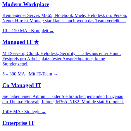
Modern Workplace
Kein eigener Server. M365, Notebook-Miete, Helpdesk pro Person.
Neuer Hire ist Montag startklar — auch wenn das Team verteilt ist.
10 – 150 MA · Komplett
→
Managed IT
★
Mit Servern, Cloud, Helpdesk, Security — alles aus einer Hand.
Festpreis pro Arbeitsplatz, fester Ansprechpartner, keine
Stundenzettel.
5 – 300 MA · Mit IT-Team
→
Co-Managed IT
Sie haben einen Admin — oder Sie brauchen jemanden für genau
ein Thema: Firewall, Intune, M365, NIS2. Module statt Komplett.
150+ MA · Strategie
→
Enterprise IT