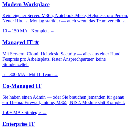
Modern Workplace
Kein eigener Server. M365, Notebook-Miete, Helpdesk pro Person.
Neuer Hire ist Montag startklar — auch wenn das Team verteilt ist.
10 – 150 MA · Komplett
→
Managed IT
★
Mit Servern, Cloud, Helpdesk, Security — alles aus einer Hand.
Festpreis pro Arbeitsplatz, fester Ansprechpartner, keine
Stundenzettel.
5 – 300 MA · Mit IT-Team
→
Co-Managed IT
Sie haben einen Admin — oder Sie brauchen jemanden für genau
ein Thema: Firewall, Intune, M365, NIS2. Module statt Komplett.
150+ MA · Strategie
→
Enterprise IT