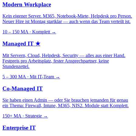
Modern Workplace
Kein eigener Server. M365, Notebook-Miete, Helpdesk pro Person.
Neuer Hire ist Montag startklar — auch wenn das Team verteilt ist.
10 – 150 MA · Komplett
→
Managed IT
★
Mit Servern, Cloud, Helpdesk, Security — alles aus einer Hand.
Festpreis pro Arbeitsplatz, fester Ansprechpartner, keine
Stundenzettel.
5 – 300 MA · Mit IT-Team
→
Co-Managed IT
Sie haben einen Admin — oder Sie brauchen jemanden für genau
ein Thema: Firewall, Intune, M365, NIS2. Module statt Komplett.
150+ MA · Strategie
→
Enterprise IT