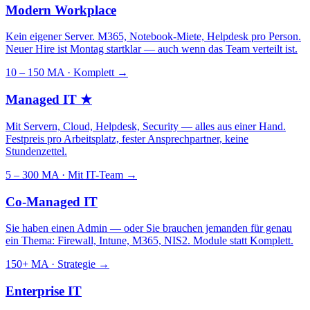
Modern Workplace
Kein eigener Server. M365, Notebook-Miete, Helpdesk pro Person.
Neuer Hire ist Montag startklar — auch wenn das Team verteilt ist.
10 – 150 MA · Komplett
→
Managed IT
★
Mit Servern, Cloud, Helpdesk, Security — alles aus einer Hand.
Festpreis pro Arbeitsplatz, fester Ansprechpartner, keine
Stundenzettel.
5 – 300 MA · Mit IT-Team
→
Co-Managed IT
Sie haben einen Admin — oder Sie brauchen jemanden für genau
ein Thema: Firewall, Intune, M365, NIS2. Module statt Komplett.
150+ MA · Strategie
→
Enterprise IT