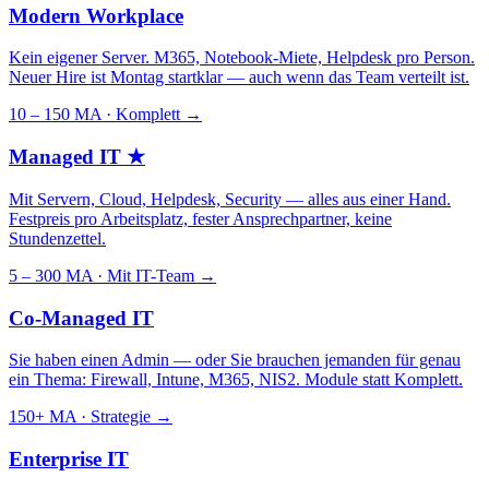
Modern Workplace
Kein eigener Server. M365, Notebook-Miete, Helpdesk pro Person.
Neuer Hire ist Montag startklar — auch wenn das Team verteilt ist.
10 – 150 MA · Komplett
→
Managed IT
★
Mit Servern, Cloud, Helpdesk, Security — alles aus einer Hand.
Festpreis pro Arbeitsplatz, fester Ansprechpartner, keine
Stundenzettel.
5 – 300 MA · Mit IT-Team
→
Co-Managed IT
Sie haben einen Admin — oder Sie brauchen jemanden für genau
ein Thema: Firewall, Intune, M365, NIS2. Module statt Komplett.
150+ MA · Strategie
→
Enterprise IT