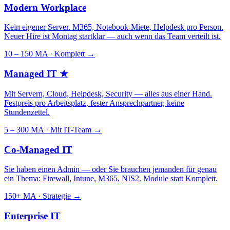
Modern Workplace
Kein eigener Server. M365, Notebook-Miete, Helpdesk pro Person.
Neuer Hire ist Montag startklar — auch wenn das Team verteilt ist.
10 – 150 MA · Komplett
→
Managed IT
★
Mit Servern, Cloud, Helpdesk, Security — alles aus einer Hand.
Festpreis pro Arbeitsplatz, fester Ansprechpartner, keine
Stundenzettel.
5 – 300 MA · Mit IT-Team
→
Co-Managed IT
Sie haben einen Admin — oder Sie brauchen jemanden für genau
ein Thema: Firewall, Intune, M365, NIS2. Module statt Komplett.
150+ MA · Strategie
→
Enterprise IT