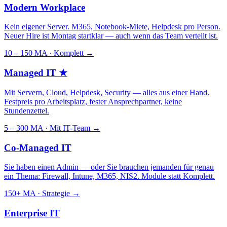
Modern Workplace
Kein eigener Server. M365, Notebook-Miete, Helpdesk pro Person.
Neuer Hire ist Montag startklar — auch wenn das Team verteilt ist.
10 – 150 MA · Komplett
→
Managed IT
★
Mit Servern, Cloud, Helpdesk, Security — alles aus einer Hand.
Festpreis pro Arbeitsplatz, fester Ansprechpartner, keine
Stundenzettel.
5 – 300 MA · Mit IT-Team
→
Co-Managed IT
Sie haben einen Admin — oder Sie brauchen jemanden für genau
ein Thema: Firewall, Intune, M365, NIS2. Module statt Komplett.
150+ MA · Strategie
→
Enterprise IT