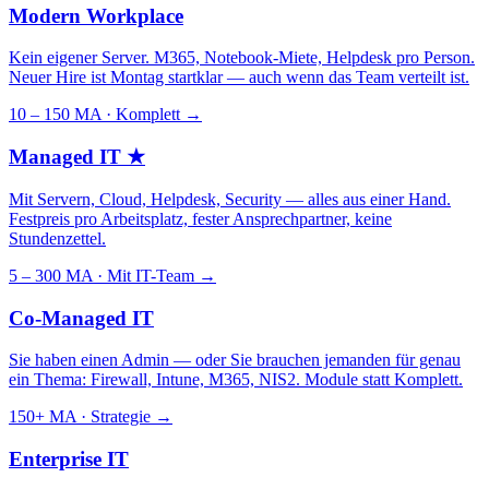
Modern Workplace
Kein eigener Server. M365, Notebook-Miete, Helpdesk pro Person.
Neuer Hire ist Montag startklar — auch wenn das Team verteilt ist.
10 – 150 MA · Komplett
→
Managed IT
★
Mit Servern, Cloud, Helpdesk, Security — alles aus einer Hand.
Festpreis pro Arbeitsplatz, fester Ansprechpartner, keine
Stundenzettel.
5 – 300 MA · Mit IT-Team
→
Co-Managed IT
Sie haben einen Admin — oder Sie brauchen jemanden für genau
ein Thema: Firewall, Intune, M365, NIS2. Module statt Komplett.
150+ MA · Strategie
→
Enterprise IT