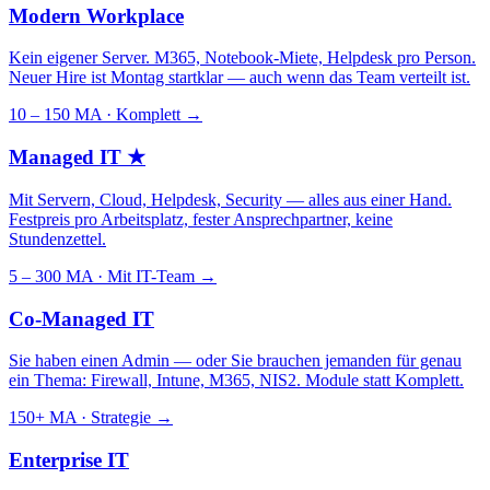
Modern Workplace
Kein eigener Server. M365, Notebook-Miete, Helpdesk pro Person.
Neuer Hire ist Montag startklar — auch wenn das Team verteilt ist.
10 – 150 MA · Komplett
→
Managed IT
★
Mit Servern, Cloud, Helpdesk, Security — alles aus einer Hand.
Festpreis pro Arbeitsplatz, fester Ansprechpartner, keine
Stundenzettel.
5 – 300 MA · Mit IT-Team
→
Co-Managed IT
Sie haben einen Admin — oder Sie brauchen jemanden für genau
ein Thema: Firewall, Intune, M365, NIS2. Module statt Komplett.
150+ MA · Strategie
→
Enterprise IT