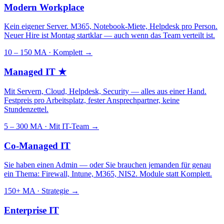
Modern Workplace
Kein eigener Server. M365, Notebook-Miete, Helpdesk pro Person.
Neuer Hire ist Montag startklar — auch wenn das Team verteilt ist.
10 – 150 MA · Komplett
→
Managed IT
★
Mit Servern, Cloud, Helpdesk, Security — alles aus einer Hand.
Festpreis pro Arbeitsplatz, fester Ansprechpartner, keine
Stundenzettel.
5 – 300 MA · Mit IT-Team
→
Co-Managed IT
Sie haben einen Admin — oder Sie brauchen jemanden für genau
ein Thema: Firewall, Intune, M365, NIS2. Module statt Komplett.
150+ MA · Strategie
→
Enterprise IT