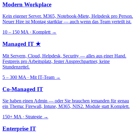
Modern Workplace
Kein eigener Server. M365, Notebook-Miete, Helpdesk pro Person.
Neuer Hire ist Montag startklar — auch wenn das Team verteilt ist.
10 – 150 MA · Komplett
→
Managed IT
★
Mit Servern, Cloud, Helpdesk, Security — alles aus einer Hand.
Festpreis pro Arbeitsplatz, fester Ansprechpartner, keine
Stundenzettel.
5 – 300 MA · Mit IT-Team
→
Co-Managed IT
Sie haben einen Admin — oder Sie brauchen jemanden für genau
ein Thema: Firewall, Intune, M365, NIS2. Module statt Komplett.
150+ MA · Strategie
→
Enterprise IT