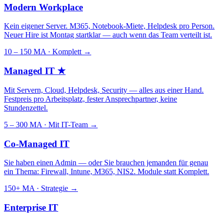
Modern Workplace
Kein eigener Server. M365, Notebook-Miete, Helpdesk pro Person.
Neuer Hire ist Montag startklar — auch wenn das Team verteilt ist.
10 – 150 MA · Komplett
→
Managed IT
★
Mit Servern, Cloud, Helpdesk, Security — alles aus einer Hand.
Festpreis pro Arbeitsplatz, fester Ansprechpartner, keine
Stundenzettel.
5 – 300 MA · Mit IT-Team
→
Co-Managed IT
Sie haben einen Admin — oder Sie brauchen jemanden für genau
ein Thema: Firewall, Intune, M365, NIS2. Module statt Komplett.
150+ MA · Strategie
→
Enterprise IT