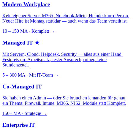
Modern Workplace
Kein eigener Server. M365, Notebook-Miete, Helpdesk pro Person.
Neuer Hire ist Montag startklar — auch wenn das Team verteilt ist.
10 – 150 MA · Komplett
→
Managed IT
★
Mit Servern, Cloud, Helpdesk, Security — alles aus einer Hand.
Festpreis pro Arbeitsplatz, fester Ansprechpartner, keine
Stundenzettel.
5 – 300 MA · Mit IT-Team
→
Co-Managed IT
Sie haben einen Admin — oder Sie brauchen jemanden für genau
ein Thema: Firewall, Intune, M365, NIS2. Module statt Komplett.
150+ MA · Strategie
→
Enterprise IT