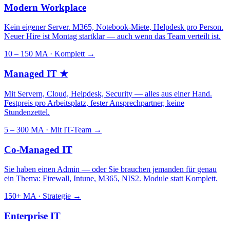
Modern Workplace
Kein eigener Server. M365, Notebook-Miete, Helpdesk pro Person.
Neuer Hire ist Montag startklar — auch wenn das Team verteilt ist.
10 – 150 MA · Komplett
→
Managed IT
★
Mit Servern, Cloud, Helpdesk, Security — alles aus einer Hand.
Festpreis pro Arbeitsplatz, fester Ansprechpartner, keine
Stundenzettel.
5 – 300 MA · Mit IT-Team
→
Co-Managed IT
Sie haben einen Admin — oder Sie brauchen jemanden für genau
ein Thema: Firewall, Intune, M365, NIS2. Module statt Komplett.
150+ MA · Strategie
→
Enterprise IT