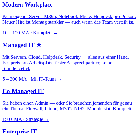
Modern Workplace
Kein eigener Server. M365, Notebook-Miete, Helpdesk pro Person.
Neuer Hire ist Montag startklar — auch wenn das Team verteilt ist.
10 – 150 MA · Komplett
→
Managed IT
★
Mit Servern, Cloud, Helpdesk, Security — alles aus einer Hand.
Festpreis pro Arbeitsplatz, fester Ansprechpartner, keine
Stundenzettel.
5 – 300 MA · Mit IT-Team
→
Co-Managed IT
Sie haben einen Admin — oder Sie brauchen jemanden für genau
ein Thema: Firewall, Intune, M365, NIS2. Module statt Komplett.
150+ MA · Strategie
→
Enterprise IT