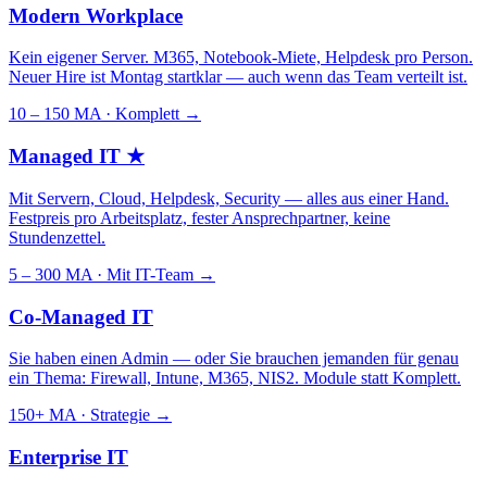
Modern Workplace
Kein eigener Server. M365, Notebook-Miete, Helpdesk pro Person.
Neuer Hire ist Montag startklar — auch wenn das Team verteilt ist.
10 – 150 MA · Komplett
→
Managed IT
★
Mit Servern, Cloud, Helpdesk, Security — alles aus einer Hand.
Festpreis pro Arbeitsplatz, fester Ansprechpartner, keine
Stundenzettel.
5 – 300 MA · Mit IT-Team
→
Co-Managed IT
Sie haben einen Admin — oder Sie brauchen jemanden für genau
ein Thema: Firewall, Intune, M365, NIS2. Module statt Komplett.
150+ MA · Strategie
→
Enterprise IT