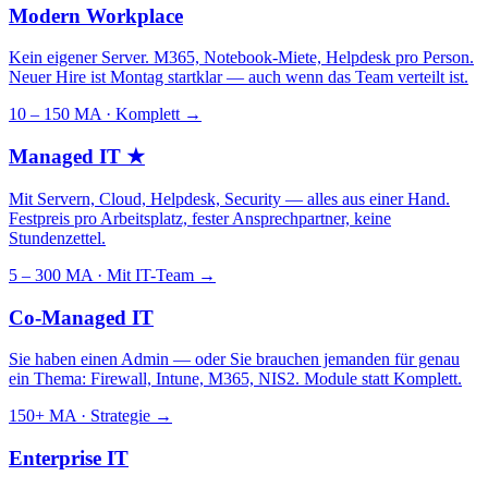
Modern Workplace
Kein eigener Server. M365, Notebook-Miete, Helpdesk pro Person.
Neuer Hire ist Montag startklar — auch wenn das Team verteilt ist.
10 – 150 MA · Komplett
→
Managed IT
★
Mit Servern, Cloud, Helpdesk, Security — alles aus einer Hand.
Festpreis pro Arbeitsplatz, fester Ansprechpartner, keine
Stundenzettel.
5 – 300 MA · Mit IT-Team
→
Co-Managed IT
Sie haben einen Admin — oder Sie brauchen jemanden für genau
ein Thema: Firewall, Intune, M365, NIS2. Module statt Komplett.
150+ MA · Strategie
→
Enterprise IT