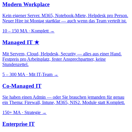
Modern Workplace
Kein eigener Server. M365, Notebook-Miete, Helpdesk pro Person.
Neuer Hire ist Montag startklar — auch wenn das Team verteilt ist.
10 – 150 MA · Komplett
→
Managed IT
★
Mit Servern, Cloud, Helpdesk, Security — alles aus einer Hand.
Festpreis pro Arbeitsplatz, fester Ansprechpartner, keine
Stundenzettel.
5 – 300 MA · Mit IT-Team
→
Co-Managed IT
Sie haben einen Admin — oder Sie brauchen jemanden für genau
ein Thema: Firewall, Intune, M365, NIS2. Module statt Komplett.
150+ MA · Strategie
→
Enterprise IT