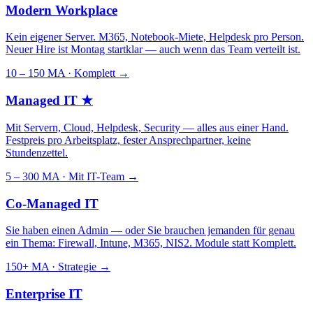
Modern Workplace
Kein eigener Server. M365, Notebook-Miete, Helpdesk pro Person.
Neuer Hire ist Montag startklar — auch wenn das Team verteilt ist.
10 – 150 MA · Komplett
→
Managed IT
★
Mit Servern, Cloud, Helpdesk, Security — alles aus einer Hand.
Festpreis pro Arbeitsplatz, fester Ansprechpartner, keine
Stundenzettel.
5 – 300 MA · Mit IT-Team
→
Co-Managed IT
Sie haben einen Admin — oder Sie brauchen jemanden für genau
ein Thema: Firewall, Intune, M365, NIS2. Module statt Komplett.
150+ MA · Strategie
→
Enterprise IT