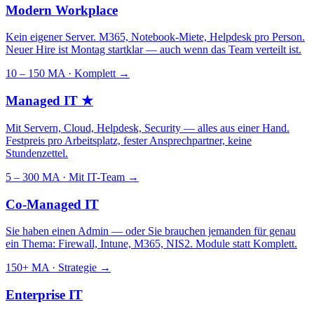
Modern Workplace
Kein eigener Server. M365, Notebook-Miete, Helpdesk pro Person.
Neuer Hire ist Montag startklar — auch wenn das Team verteilt ist.
10 – 150 MA · Komplett
→
Managed IT
★
Mit Servern, Cloud, Helpdesk, Security — alles aus einer Hand.
Festpreis pro Arbeitsplatz, fester Ansprechpartner, keine
Stundenzettel.
5 – 300 MA · Mit IT-Team
→
Co-Managed IT
Sie haben einen Admin — oder Sie brauchen jemanden für genau
ein Thema: Firewall, Intune, M365, NIS2. Module statt Komplett.
150+ MA · Strategie
→
Enterprise IT