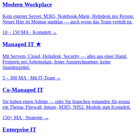
Modern Workplace
Kein eigener Server. M365, Notebook-Miete, Helpdesk pro Person.
Neuer Hire ist Montag startklar — auch wenn das Team verteilt ist.
10 – 150 MA · Komplett
→
Managed IT
★
Mit Servern, Cloud, Helpdesk, Security — alles aus einer Hand.
Festpreis pro Arbeitsplatz, fester Ansprechpartner, keine
Stundenzettel.
5 – 300 MA · Mit IT-Team
→
Co-Managed IT
Sie haben einen Admin — oder Sie brauchen jemanden für genau
ein Thema: Firewall, Intune, M365, NIS2. Module statt Komplett.
150+ MA · Strategie
→
Enterprise IT