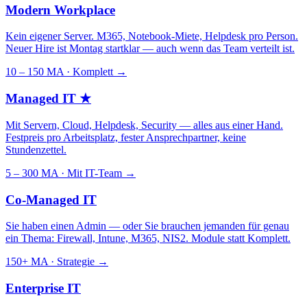
Modern Workplace
Kein eigener Server. M365, Notebook-Miete, Helpdesk pro Person.
Neuer Hire ist Montag startklar — auch wenn das Team verteilt ist.
10 – 150 MA · Komplett
→
Managed IT
★
Mit Servern, Cloud, Helpdesk, Security — alles aus einer Hand.
Festpreis pro Arbeitsplatz, fester Ansprechpartner, keine
Stundenzettel.
5 – 300 MA · Mit IT-Team
→
Co-Managed IT
Sie haben einen Admin — oder Sie brauchen jemanden für genau
ein Thema: Firewall, Intune, M365, NIS2. Module statt Komplett.
150+ MA · Strategie
→
Enterprise IT