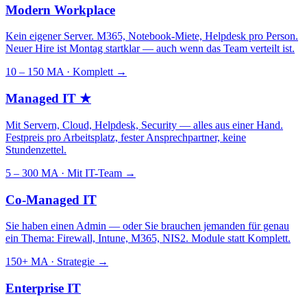
Modern Workplace
Kein eigener Server. M365, Notebook-Miete, Helpdesk pro Person.
Neuer Hire ist Montag startklar — auch wenn das Team verteilt ist.
10 – 150 MA · Komplett
→
Managed IT
★
Mit Servern, Cloud, Helpdesk, Security — alles aus einer Hand.
Festpreis pro Arbeitsplatz, fester Ansprechpartner, keine
Stundenzettel.
5 – 300 MA · Mit IT-Team
→
Co-Managed IT
Sie haben einen Admin — oder Sie brauchen jemanden für genau
ein Thema: Firewall, Intune, M365, NIS2. Module statt Komplett.
150+ MA · Strategie
→
Enterprise IT