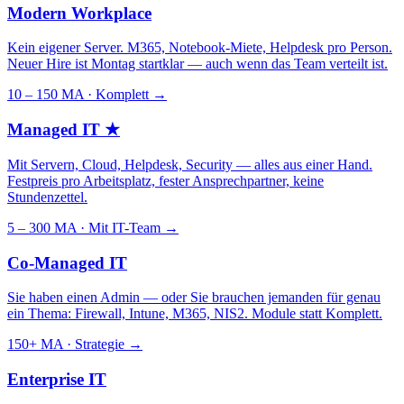
Modern Workplace
Kein eigener Server. M365, Notebook-Miete, Helpdesk pro Person.
Neuer Hire ist Montag startklar — auch wenn das Team verteilt ist.
10 – 150 MA · Komplett
→
Managed IT
★
Mit Servern, Cloud, Helpdesk, Security — alles aus einer Hand.
Festpreis pro Arbeitsplatz, fester Ansprechpartner, keine
Stundenzettel.
5 – 300 MA · Mit IT-Team
→
Co-Managed IT
Sie haben einen Admin — oder Sie brauchen jemanden für genau
ein Thema: Firewall, Intune, M365, NIS2. Module statt Komplett.
150+ MA · Strategie
→
Enterprise IT