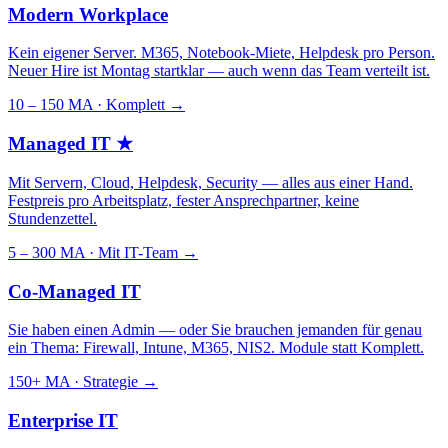
Modern Workplace
Kein eigener Server. M365, Notebook-Miete, Helpdesk pro Person.
Neuer Hire ist Montag startklar — auch wenn das Team verteilt ist.
10 – 150 MA · Komplett
→
Managed IT
★
Mit Servern, Cloud, Helpdesk, Security — alles aus einer Hand.
Festpreis pro Arbeitsplatz, fester Ansprechpartner, keine
Stundenzettel.
5 – 300 MA · Mit IT-Team
→
Co-Managed IT
Sie haben einen Admin — oder Sie brauchen jemanden für genau
ein Thema: Firewall, Intune, M365, NIS2. Module statt Komplett.
150+ MA · Strategie
→
Enterprise IT