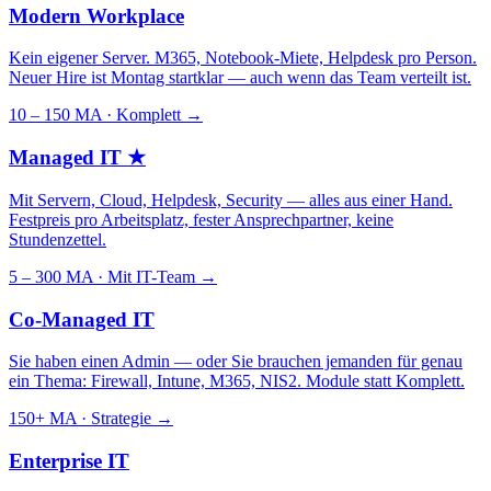
Modern Workplace
Kein eigener Server. M365, Notebook-Miete, Helpdesk pro Person.
Neuer Hire ist Montag startklar — auch wenn das Team verteilt ist.
10 – 150 MA · Komplett
→
Managed IT
★
Mit Servern, Cloud, Helpdesk, Security — alles aus einer Hand.
Festpreis pro Arbeitsplatz, fester Ansprechpartner, keine
Stundenzettel.
5 – 300 MA · Mit IT-Team
→
Co-Managed IT
Sie haben einen Admin — oder Sie brauchen jemanden für genau
ein Thema: Firewall, Intune, M365, NIS2. Module statt Komplett.
150+ MA · Strategie
→
Enterprise IT