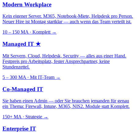
Modern Workplace
Kein eigener Server. M365, Notebook-Miete, Helpdesk pro Person.
Neuer Hire ist Montag startklar — auch wenn das Team verteilt ist.
10 – 150 MA · Komplett
→
Managed IT
★
Mit Servern, Cloud, Helpdesk, Security — alles aus einer Hand.
Festpreis pro Arbeitsplatz, fester Ansprechpartner, keine
Stundenzettel.
5 – 300 MA · Mit IT-Team
→
Co-Managed IT
Sie haben einen Admin — oder Sie brauchen jemanden für genau
ein Thema: Firewall, Intune, M365, NIS2. Module statt Komplett.
150+ MA · Strategie
→
Enterprise IT