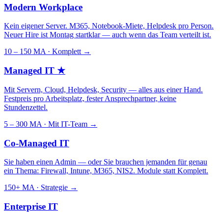
Modern Workplace
Kein eigener Server. M365, Notebook-Miete, Helpdesk pro Person.
Neuer Hire ist Montag startklar — auch wenn das Team verteilt ist.
10 – 150 MA · Komplett
→
Managed IT
★
Mit Servern, Cloud, Helpdesk, Security — alles aus einer Hand.
Festpreis pro Arbeitsplatz, fester Ansprechpartner, keine
Stundenzettel.
5 – 300 MA · Mit IT-Team
→
Co-Managed IT
Sie haben einen Admin — oder Sie brauchen jemanden für genau
ein Thema: Firewall, Intune, M365, NIS2. Module statt Komplett.
150+ MA · Strategie
→
Enterprise IT