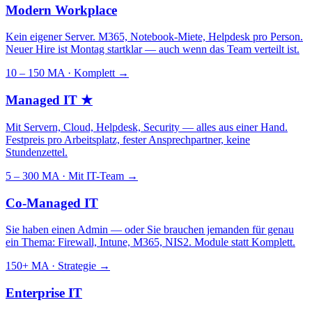
Modern Workplace
Kein eigener Server. M365, Notebook-Miete, Helpdesk pro Person.
Neuer Hire ist Montag startklar — auch wenn das Team verteilt ist.
10 – 150 MA · Komplett
→
Managed IT
★
Mit Servern, Cloud, Helpdesk, Security — alles aus einer Hand.
Festpreis pro Arbeitsplatz, fester Ansprechpartner, keine
Stundenzettel.
5 – 300 MA · Mit IT-Team
→
Co-Managed IT
Sie haben einen Admin — oder Sie brauchen jemanden für genau
ein Thema: Firewall, Intune, M365, NIS2. Module statt Komplett.
150+ MA · Strategie
→
Enterprise IT