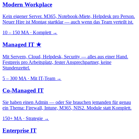
Modern Workplace
Kein eigener Server. M365, Notebook-Miete, Helpdesk pro Person.
Neuer Hire ist Montag startklar — auch wenn das Team verteilt ist.
10 – 150 MA · Komplett
→
Managed IT
★
Mit Servern, Cloud, Helpdesk, Security — alles aus einer Hand.
Festpreis pro Arbeitsplatz, fester Ansprechpartner, keine
Stundenzettel.
5 – 300 MA · Mit IT-Team
→
Co-Managed IT
Sie haben einen Admin — oder Sie brauchen jemanden für genau
ein Thema: Firewall, Intune, M365, NIS2. Module statt Komplett.
150+ MA · Strategie
→
Enterprise IT