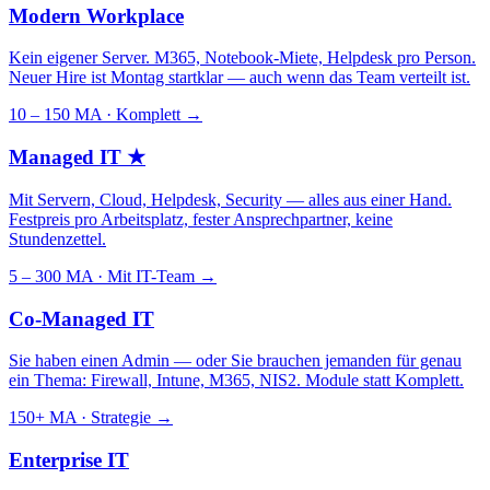
Modern Workplace
Kein eigener Server. M365, Notebook-Miete, Helpdesk pro Person.
Neuer Hire ist Montag startklar — auch wenn das Team verteilt ist.
10 – 150 MA · Komplett
→
Managed IT
★
Mit Servern, Cloud, Helpdesk, Security — alles aus einer Hand.
Festpreis pro Arbeitsplatz, fester Ansprechpartner, keine
Stundenzettel.
5 – 300 MA · Mit IT-Team
→
Co-Managed IT
Sie haben einen Admin — oder Sie brauchen jemanden für genau
ein Thema: Firewall, Intune, M365, NIS2. Module statt Komplett.
150+ MA · Strategie
→
Enterprise IT