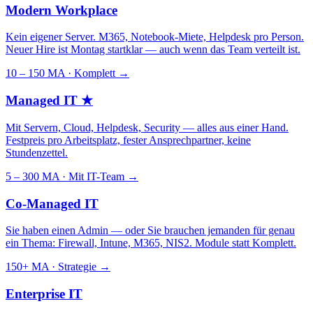
Modern Workplace
Kein eigener Server. M365, Notebook-Miete, Helpdesk pro Person.
Neuer Hire ist Montag startklar — auch wenn das Team verteilt ist.
10 – 150 MA · Komplett
→
Managed IT
★
Mit Servern, Cloud, Helpdesk, Security — alles aus einer Hand.
Festpreis pro Arbeitsplatz, fester Ansprechpartner, keine
Stundenzettel.
5 – 300 MA · Mit IT-Team
→
Co-Managed IT
Sie haben einen Admin — oder Sie brauchen jemanden für genau
ein Thema: Firewall, Intune, M365, NIS2. Module statt Komplett.
150+ MA · Strategie
→
Enterprise IT