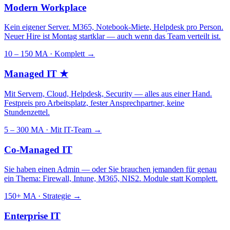
Modern Workplace
Kein eigener Server. M365, Notebook-Miete, Helpdesk pro Person.
Neuer Hire ist Montag startklar — auch wenn das Team verteilt ist.
10 – 150 MA · Komplett
→
Managed IT
★
Mit Servern, Cloud, Helpdesk, Security — alles aus einer Hand.
Festpreis pro Arbeitsplatz, fester Ansprechpartner, keine
Stundenzettel.
5 – 300 MA · Mit IT-Team
→
Co-Managed IT
Sie haben einen Admin — oder Sie brauchen jemanden für genau
ein Thema: Firewall, Intune, M365, NIS2. Module statt Komplett.
150+ MA · Strategie
→
Enterprise IT