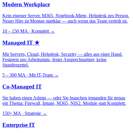
Modern Workplace
Kein eigener Server. M365, Notebook-Miete, Helpdesk pro Person.
Neuer Hire ist Montag startklar — auch wenn das Team verteilt ist.
10 – 150 MA · Komplett
→
Managed IT
★
Mit Servern, Cloud, Helpdesk, Security — alles aus einer Hand.
Festpreis pro Arbeitsplatz, fester Ansprechpartner, keine
Stundenzettel.
5 – 300 MA · Mit IT-Team
→
Co-Managed IT
Sie haben einen Admin — oder Sie brauchen jemanden für genau
ein Thema: Firewall, Intune, M365, NIS2. Module statt Komplett.
150+ MA · Strategie
→
Enterprise IT