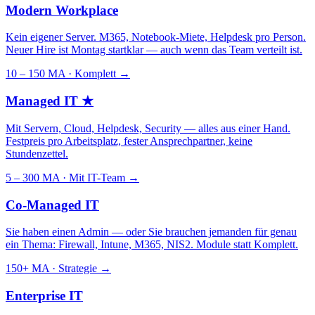
Modern Workplace
Kein eigener Server. M365, Notebook-Miete, Helpdesk pro Person.
Neuer Hire ist Montag startklar — auch wenn das Team verteilt ist.
10 – 150 MA · Komplett
→
Managed IT
★
Mit Servern, Cloud, Helpdesk, Security — alles aus einer Hand.
Festpreis pro Arbeitsplatz, fester Ansprechpartner, keine
Stundenzettel.
5 – 300 MA · Mit IT-Team
→
Co-Managed IT
Sie haben einen Admin — oder Sie brauchen jemanden für genau
ein Thema: Firewall, Intune, M365, NIS2. Module statt Komplett.
150+ MA · Strategie
→
Enterprise IT