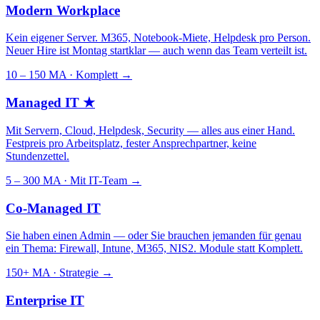
Modern Workplace
Kein eigener Server. M365, Notebook-Miete, Helpdesk pro Person.
Neuer Hire ist Montag startklar — auch wenn das Team verteilt ist.
10 – 150 MA · Komplett
→
Managed IT
★
Mit Servern, Cloud, Helpdesk, Security — alles aus einer Hand.
Festpreis pro Arbeitsplatz, fester Ansprechpartner, keine
Stundenzettel.
5 – 300 MA · Mit IT-Team
→
Co-Managed IT
Sie haben einen Admin — oder Sie brauchen jemanden für genau
ein Thema: Firewall, Intune, M365, NIS2. Module statt Komplett.
150+ MA · Strategie
→
Enterprise IT