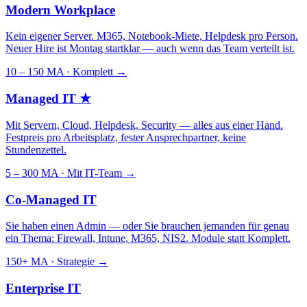
Modern Workplace
Kein eigener Server. M365, Notebook-Miete, Helpdesk pro Person.
Neuer Hire ist Montag startklar — auch wenn das Team verteilt ist.
10 – 150 MA · Komplett
→
Managed IT
★
Mit Servern, Cloud, Helpdesk, Security — alles aus einer Hand.
Festpreis pro Arbeitsplatz, fester Ansprechpartner, keine
Stundenzettel.
5 – 300 MA · Mit IT-Team
→
Co-Managed IT
Sie haben einen Admin — oder Sie brauchen jemanden für genau
ein Thema: Firewall, Intune, M365, NIS2. Module statt Komplett.
150+ MA · Strategie
→
Enterprise IT