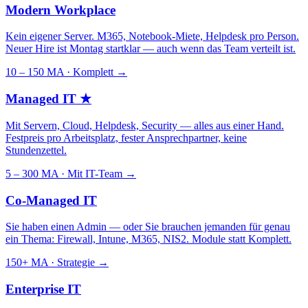
Modern Workplace
Kein eigener Server. M365, Notebook-Miete, Helpdesk pro Person.
Neuer Hire ist Montag startklar — auch wenn das Team verteilt ist.
10 – 150 MA · Komplett
→
Managed IT
★
Mit Servern, Cloud, Helpdesk, Security — alles aus einer Hand.
Festpreis pro Arbeitsplatz, fester Ansprechpartner, keine
Stundenzettel.
5 – 300 MA · Mit IT-Team
→
Co-Managed IT
Sie haben einen Admin — oder Sie brauchen jemanden für genau
ein Thema: Firewall, Intune, M365, NIS2. Module statt Komplett.
150+ MA · Strategie
→
Enterprise IT