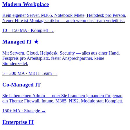
Modern Workplace
Kein eigener Server. M365, Notebook-Miete, Helpdesk pro Person.
Neuer Hire ist Montag startklar — auch wenn das Team verteilt ist.
10 – 150 MA · Komplett
→
Managed IT
★
Mit Servern, Cloud, Helpdesk, Security — alles aus einer Hand.
Festpreis pro Arbeitsplatz, fester Ansprechpartner, keine
Stundenzettel.
5 – 300 MA · Mit IT-Team
→
Co-Managed IT
Sie haben einen Admin — oder Sie brauchen jemanden für genau
ein Thema: Firewall, Intune, M365, NIS2. Module statt Komplett.
150+ MA · Strategie
→
Enterprise IT