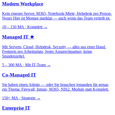
Modern Workplace
Kein eigener Server. M365, Notebook-Miete, Helpdesk pro Person.
Neuer Hire ist Montag startklar — auch wenn das Team verteilt ist.
10 – 150 MA · Komplett
→
Managed IT
★
Mit Servern, Cloud, Helpdesk, Security — alles aus einer Hand.
Festpreis pro Arbeitsplatz, fester Ansprechpartner, keine
Stundenzettel.
5 – 300 MA · Mit IT-Team
→
Co-Managed IT
Sie haben einen Admin — oder Sie brauchen jemanden für genau
ein Thema: Firewall, Intune, M365, NIS2. Module statt Komplett.
150+ MA · Strategie
→
Enterprise IT