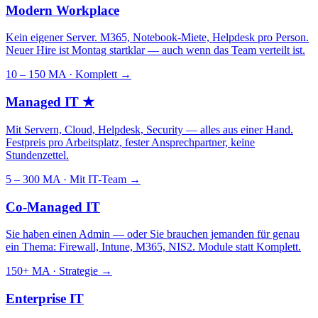
Modern Workplace
Kein eigener Server. M365, Notebook-Miete, Helpdesk pro Person.
Neuer Hire ist Montag startklar — auch wenn das Team verteilt ist.
10 – 150 MA · Komplett
→
Managed IT
★
Mit Servern, Cloud, Helpdesk, Security — alles aus einer Hand.
Festpreis pro Arbeitsplatz, fester Ansprechpartner, keine
Stundenzettel.
5 – 300 MA · Mit IT-Team
→
Co-Managed IT
Sie haben einen Admin — oder Sie brauchen jemanden für genau
ein Thema: Firewall, Intune, M365, NIS2. Module statt Komplett.
150+ MA · Strategie
→
Enterprise IT