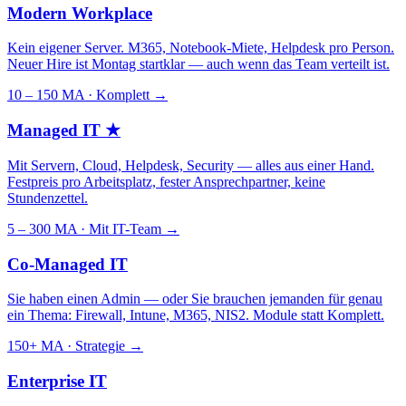
Modern Workplace
Kein eigener Server. M365, Notebook-Miete, Helpdesk pro Person.
Neuer Hire ist Montag startklar — auch wenn das Team verteilt ist.
10 – 150 MA · Komplett
→
Managed IT
★
Mit Servern, Cloud, Helpdesk, Security — alles aus einer Hand.
Festpreis pro Arbeitsplatz, fester Ansprechpartner, keine
Stundenzettel.
5 – 300 MA · Mit IT-Team
→
Co-Managed IT
Sie haben einen Admin — oder Sie brauchen jemanden für genau
ein Thema: Firewall, Intune, M365, NIS2. Module statt Komplett.
150+ MA · Strategie
→
Enterprise IT