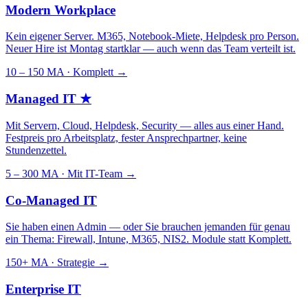
Modern Workplace
Kein eigener Server. M365, Notebook-Miete, Helpdesk pro Person.
Neuer Hire ist Montag startklar — auch wenn das Team verteilt ist.
10 – 150 MA · Komplett
→
Managed IT
★
Mit Servern, Cloud, Helpdesk, Security — alles aus einer Hand.
Festpreis pro Arbeitsplatz, fester Ansprechpartner, keine
Stundenzettel.
5 – 300 MA · Mit IT-Team
→
Co-Managed IT
Sie haben einen Admin — oder Sie brauchen jemanden für genau
ein Thema: Firewall, Intune, M365, NIS2. Module statt Komplett.
150+ MA · Strategie
→
Enterprise IT