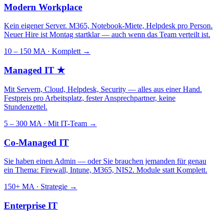
Modern Workplace
Kein eigener Server. M365, Notebook-Miete, Helpdesk pro Person.
Neuer Hire ist Montag startklar — auch wenn das Team verteilt ist.
10 – 150 MA · Komplett
→
Managed IT
★
Mit Servern, Cloud, Helpdesk, Security — alles aus einer Hand.
Festpreis pro Arbeitsplatz, fester Ansprechpartner, keine
Stundenzettel.
5 – 300 MA · Mit IT-Team
→
Co-Managed IT
Sie haben einen Admin — oder Sie brauchen jemanden für genau
ein Thema: Firewall, Intune, M365, NIS2. Module statt Komplett.
150+ MA · Strategie
→
Enterprise IT