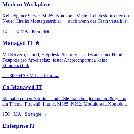
Modern Workplace
Kein eigener Server. M365, Notebook-Miete, Helpdesk pro Person.
Neuer Hire ist Montag startklar — auch wenn das Team verteilt ist.
10 – 150 MA · Komplett
→
Managed IT
★
Mit Servern, Cloud, Helpdesk, Security — alles aus einer Hand.
Festpreis pro Arbeitsplatz, fester Ansprechpartner, keine
Stundenzettel.
5 – 300 MA · Mit IT-Team
→
Co-Managed IT
Sie haben einen Admin — oder Sie brauchen jemanden für genau
ein Thema: Firewall, Intune, M365, NIS2. Module statt Komplett.
150+ MA · Strategie
→
Enterprise IT