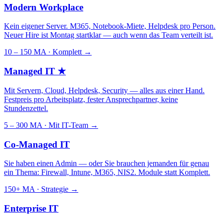
Modern Workplace
Kein eigener Server. M365, Notebook-Miete, Helpdesk pro Person.
Neuer Hire ist Montag startklar — auch wenn das Team verteilt ist.
10 – 150 MA · Komplett
→
Managed IT
★
Mit Servern, Cloud, Helpdesk, Security — alles aus einer Hand.
Festpreis pro Arbeitsplatz, fester Ansprechpartner, keine
Stundenzettel.
5 – 300 MA · Mit IT-Team
→
Co-Managed IT
Sie haben einen Admin — oder Sie brauchen jemanden für genau
ein Thema: Firewall, Intune, M365, NIS2. Module statt Komplett.
150+ MA · Strategie
→
Enterprise IT