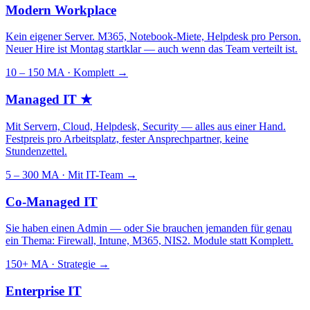
Modern Workplace
Kein eigener Server. M365, Notebook-Miete, Helpdesk pro Person.
Neuer Hire ist Montag startklar — auch wenn das Team verteilt ist.
10 – 150 MA · Komplett
→
Managed IT
★
Mit Servern, Cloud, Helpdesk, Security — alles aus einer Hand.
Festpreis pro Arbeitsplatz, fester Ansprechpartner, keine
Stundenzettel.
5 – 300 MA · Mit IT-Team
→
Co-Managed IT
Sie haben einen Admin — oder Sie brauchen jemanden für genau
ein Thema: Firewall, Intune, M365, NIS2. Module statt Komplett.
150+ MA · Strategie
→
Enterprise IT